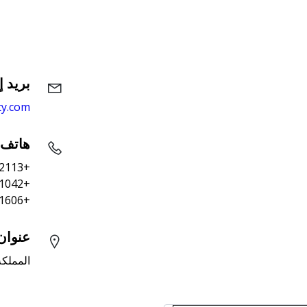
بريد إ
ty.com
هاتف
+966569222113
+966558501042
+966595081606
عنوان
المملكة